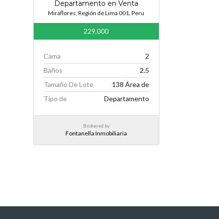
Departamento en Venta
Miraflores, Región de Lima 001, Peru
229,000
Cama
2
Baños
2.5
Tamaño De Lote
138 Área de
Tipo de
Departamento
Brokered by
Fontanella Inmobiliaria