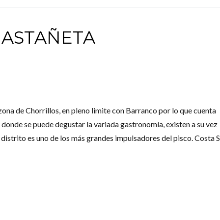
GASTAÑETA
Log in
Nombre de usuario
zona de Chorrillos, en pleno limite con Barranco por lo que cuenta
Password
donde se puede degustar la variada gastronomía, existen a su vez
distrito es uno de los más grandes impulsadores del pisco. Costa 
INICIAR SESIÓN
Lost your password?