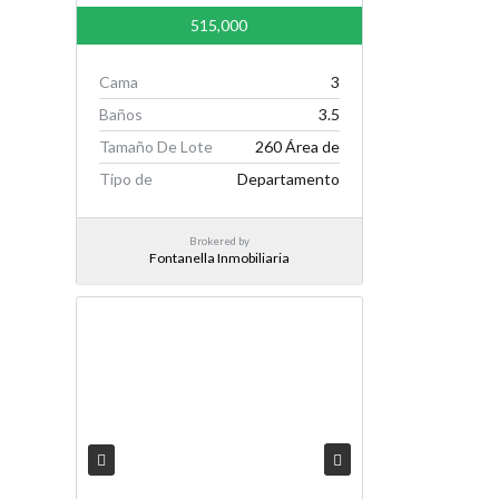
515,000
Cama
3
Baños
3.5
Tamaño De Lote
260 Área de
Tipo de
Departamento
Brokered by
Fontanella Inmobiliaria