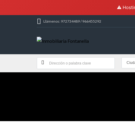
⚠️ Hosti
Llámenos: 972734489 / 966455292
Ciud