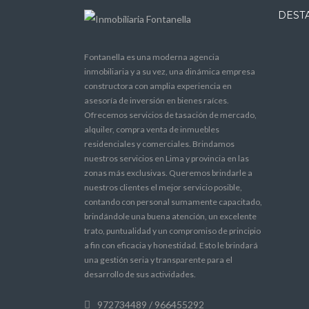
DEST
Fontanella es una moderna agencia
inmobiliaria y a su vez, una dinámica empresa
constructora con amplia experiencia en
asesoría de inversión en bienes raíces.
Ofrecemos servicios de tasación de mercado,
alquiler, compra venta de inmuebles
residenciales y comerciales. Brindamos
nuestros servicios en Lima y provincia en las
zonas más exclusivas. Queremos brindarle a
nuestros clientes el mejor servicio posible,
contando con personal sumamente capacitado,
brindándole una buena atención, un excelente
trato, puntualidad y un compromiso de principio
a fin con eficacia y honestidad. Esto le brindará
una gestión seria y transparente para el
desarrollo de sus actividades.
972734489 / 966455292