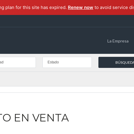
ng plan for this site has expired.
Renew now
to avoid service di
La Empresa
ad
Estado
O EN VENTA