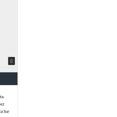
nta
vez
ta Sur