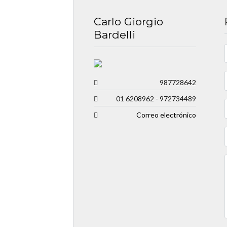
Carlo Giorgio
Bardelli
987728642
01 6208962 - 972734489
Correo electrónico