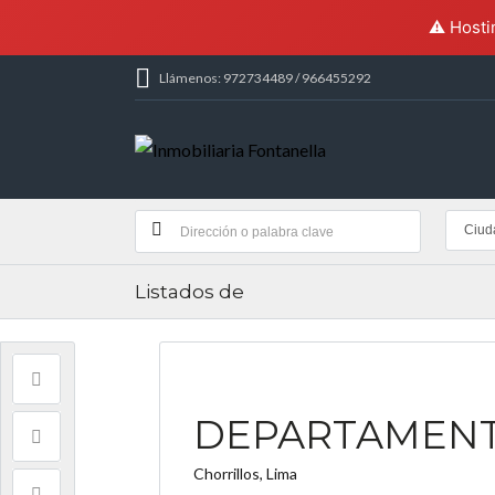
⚠️ Hosti
Llámenos: 972734489 / 966455292
Ciud
Listados de
DEPARTAMENT
Chorrillos, Lima