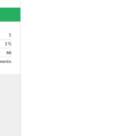
1
1 ½
66
mento