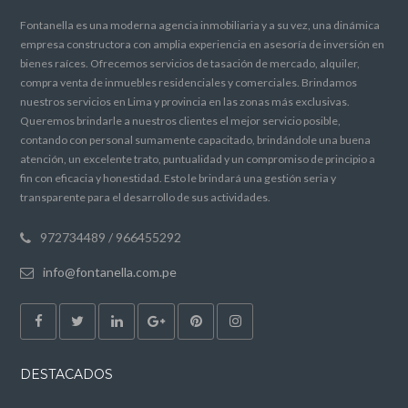
Fontanella es una moderna agencia inmobiliaria y a su vez, una dinámica
empresa constructora con amplia experiencia en asesoría de inversión en
bienes raíces. Ofrecemos servicios de tasación de mercado, alquiler,
compra venta de inmuebles residenciales y comerciales. Brindamos
nuestros servicios en Lima y provincia en las zonas más exclusivas.
Queremos brindarle a nuestros clientes el mejor servicio posible,
contando con personal sumamente capacitado, brindándole una buena
atención, un excelente trato, puntualidad y un compromiso de principio a
fin con eficacia y honestidad. Esto le brindará una gestión seria y
transparente para el desarrollo de sus actividades.
972734489 / 966455292
info@fontanella.com.pe
DESTACADOS