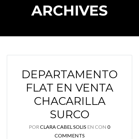
ARCHIVES
Log in
Nombre de usuario
Password
DEPARTAMENTO
FLAT EN VENTA
INICIAR SESIÓN
CHACARILLA
SURCO
POR
CLARA CABEL SOLIS
EN
CON
0
Lost your password?
COMMENTS