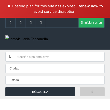
⚠️ Hosting plan for this site has expired.
Renew now
to
avoid service disruption.
Iniciar sesión
Ciudad
Estado