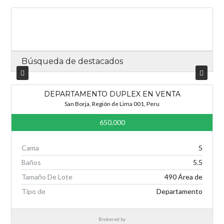
Log in
Búsqueda de destacados
Nombre de usuario
DEPARTAMENTO DUPLEX EN VENTA
San Borja, Región de Lima 001, Peru
Password
650,000
Cama
5
INICIAR SESIÓN
Baños
5.5
Tamaño De Lote
490 Área de
Tipo de
Departamento
Lost your password?
Brokered by