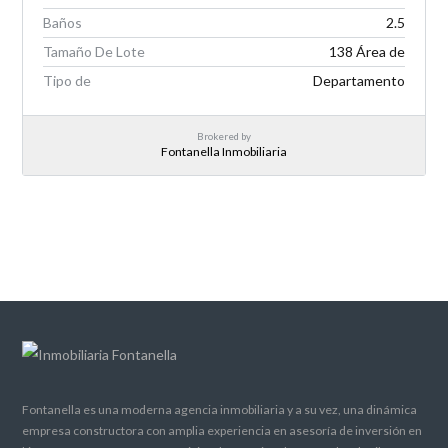
Baños
2.5
Tamaño De Lote
138 Área de
Tipo de
Departamento
Brokered by
Fontanella Inmobiliaria
Fontanella es una moderna agencia inmobiliaria y a su vez, una dinámica
empresa constructora con amplia experiencia en asesoría de inversión en