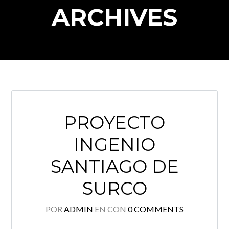
ARCHIVES
Log in
Nombre de usuario
PROYECTO
Password
INGENIO
SANTIAGO DE
INICIAR SESIÓN
SURCO
POR
ADMIN
EN
CON
0 COMMENTS
Lost your password?