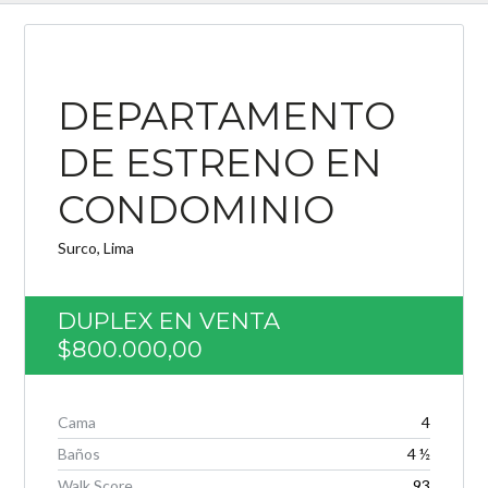
DEPARTAMENTO
Log in
DE ESTRENO EN
Nombre de usuario
CONDOMINIO
Password
Surco, Lima
DUPLEX EN VENTA
INICIAR SESIÓN
$800.000,00
Cama
4
Baños
4 ½
Lost your password?
Walk Score
93