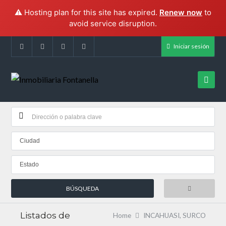
⚠️ Hosting plan for this site has expired.
Renew now
to
avoid service disruption.
Iniciar sesión
Ciudad
Estado
Listados de
Home
INCAHUASI, SURCO