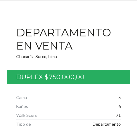
DEPARTAMENTO
Log in
EN VENTA
Nombre de usuario
Chacarilla Surco, Lima
Password
DUPLEX
$750.000,00
INICIAR SESIÓN
Cama
5
Baños
6
Walk Score
71
Tipo de
Departamento
Lost your password?