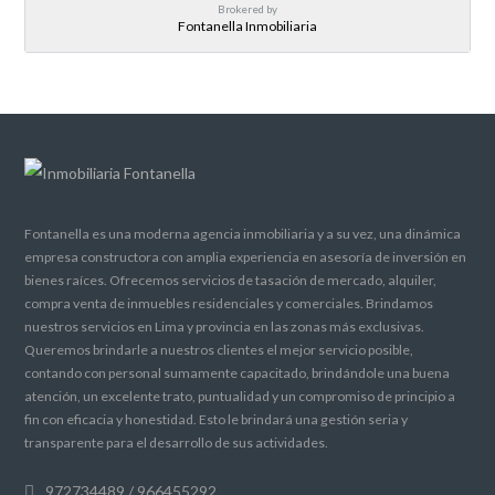
Brokered by
Fontanella Inmobiliaria
Fontanella es una moderna agencia inmobiliaria y a su vez, una dinámica
empresa constructora con amplia experiencia en asesoría de inversión en
bienes raíces. Ofrecemos servicios de tasación de mercado, alquiler,
compra venta de inmuebles residenciales y comerciales. Brindamos
nuestros servicios en Lima y provincia en las zonas más exclusivas.
Queremos brindarle a nuestros clientes el mejor servicio posible,
contando con personal sumamente capacitado, brindándole una buena
atención, un excelente trato, puntualidad y un compromiso de principio a
fin con eficacia y honestidad. Esto le brindará una gestión seria y
transparente para el desarrollo de sus actividades.
972734489 / 966455292