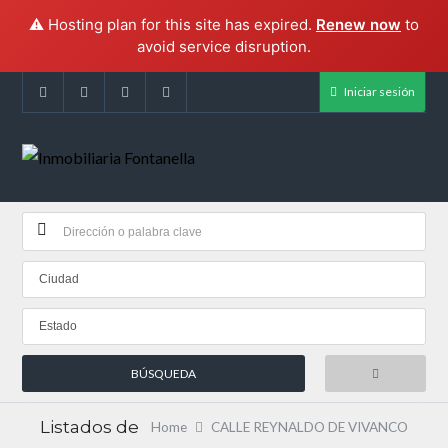
⚠️ Hosting plan for this site has expired.
Renew now
to
avoid service disruption.
Iniciar sesión
Ciudad
Estado
Listados de
Home
CALLE REYNALDO DE VIVANCO