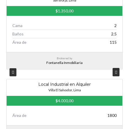
San Borja, Lima
$1.350,00
Cama
2
Baños
2.5
Área de
115
Brokered by
Fontanella Inmobiliaria
Local Industrial en Alquiler
Villa El Salvador, Lima
$4.000,00
Área de
1800