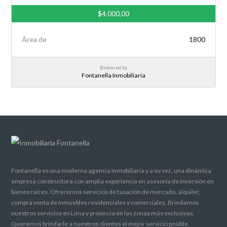
$4.000,00
Área de
1800
Brokered by
Fontanella Inmobiliaria
Fontanella es una moderna agencia inmobiliaria y a su vez, una dinámica
empresa constructora con amplia experiencia en asesoría de inversión en
bienes raíces. Ofrecemos servicios de tasación de mercado, alquiler,
compra venta de inmuebles residenciales y comerciales. Brindamos
nuestros servicios en Lima y provincia en las zonas más exclusivas.
Queremos brindarle a nuestros clientes el mejor servicio posible,