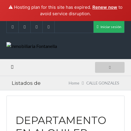
⚠️ Hosting plan for this site has expired.
Renew now
to
avoid service disruption.
Iniciar sesión
Listados de
Home
CALLE GONZALES
DEPARTAMENTO