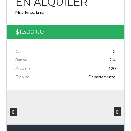
EN ALQUILER
Miraflores, Lima
$1.300,00
Log in
Nombre de usuario
Cama
3
Baños
2 ½
Password
Área de
120
Tipo de
Departamento
INICIAR SESIÓN
Lost your password?