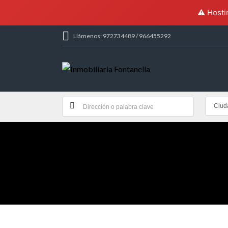
⚠️ Hosti
Llámenos: 972734489 / 966455292
Ciud