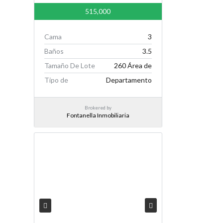
515,000
Cama
3
Baños
3.5
Tamaño De Lote
260 Área de
Tipo de
Departamento
Brokered by
Fontanella Inmobiliaria