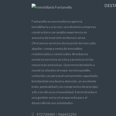
DEST
Fontanella es una moderna agencia
inmobiliaria y a su vez, una dinámica empresa
constructora con amplia experiencia en
asesoría de inversión en bienes raíces.
Ofrecemos servicios de tasación de mercado,
alquiler, compra venta de inmuebles
residenciales y comerciales. Brindamos
nuestros servicios en Lima y provincia en las
zonas más exclusivas. Queremos brindarle a
nuestros clientes el mejor servicio posible,
contando con personal sumamente capacitado,
brindándole una buena atención, un excelente
trato, puntualidad y un compromiso de principio
a fin con eficacia y honestidad. Esto le brindará
una gestión seria y transparente para el
desarrollo de sus actividades.
972734489 / 966455292