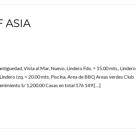
 ASIA
Log in
Nombre de usuario
ntiguedad, Vista al Mar, Nuevo, Lindero Fdo. = 15.00 mts., Lindero
Password
, Lindero Izq. = 20.00 mts. Piscina. Area de BBQ Areas verdes Club
nimiento S/ 1,200.00 Casas en total 176 149 […]
INICIAR SESIÓN
Lost your password?