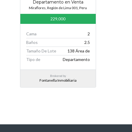
Departamento en Venta
Miraflores, Región de Lima 001, Peru
229,000
Cama
2
Baños
2.5
Tamaño De Lote
138 Área de
Tipo de
Departamento
Brokered by
Fontanella Inmobiliaria