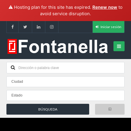
⚠️ Hosting plan for this site has expired.
Renew now
to
avoid service disruption.
Iniciar sesión
Ciudad
Estado