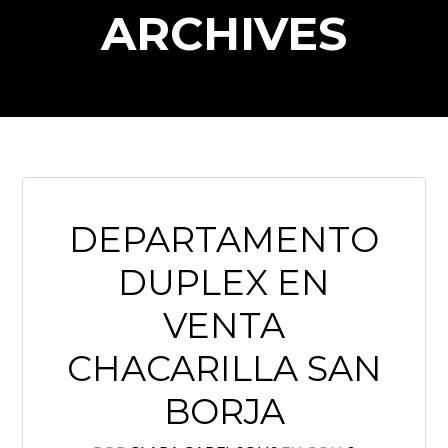
ARCHIVES
Log in
Nombre de usuario
DEPARTAMENTO
Password
DUPLEX EN
VENTA
INICIAR SESIÓN
CHACARILLA SAN
BORJA