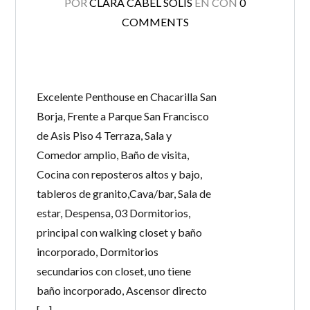
POR
CLARA CABEL SOLIS
EN
CON
0
Lost your password?
COMMENTS
Excelente Penthouse en Chacarilla San
Borja, Frente a Parque San Francisco
de Asis Piso 4 Terraza, Sala y
Comedor amplio, Baño de visita,
Cocina con reposteros altos y bajo,
tableros de granito,Cava/bar, Sala de
estar, Despensa, 03 Dormitorios,
principal con walking closet y baño
incorporado, Dormitorios
secundarios con closet, uno tiene
baño incorporado, Ascensor directo
[…]