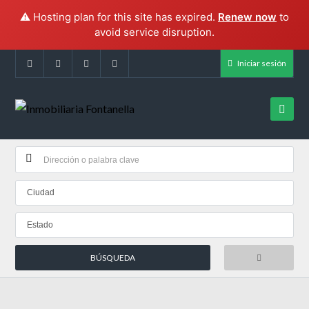
⚠️ Hosting plan for this site has expired.
Renew now
to
avoid service disruption.
Iniciar sesión
Ciudad
Estado