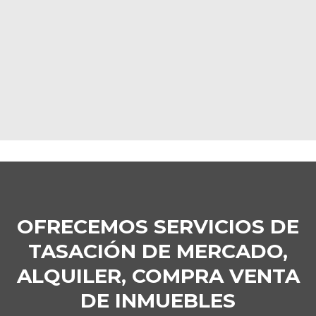
Log in
Nombre de usuario
Password
INICIAR SESIÓN
OFRECEMOS SERVICIOS DE
TASACIÓN DE MERCADO,
ALQUILER, COMPRA VENTA
DE INMUEBLES
Lost your password?